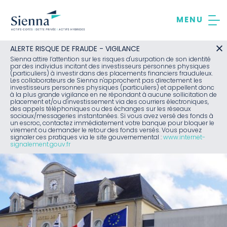
Aller
au
contenu
ALERTE RISQUE DE FRAUDE - VIGILANCE
Sienna attire l’attention sur les risques d'usurpation de son identité
par des individus incitant des investisseurs personnes physiques
(particuliers) à investir dans des placements financiers frauduleux.
Les collaborateurs de Sienna n'approchent pas directement les
investisseurs personnes physiques (particuliers) et appellent donc
à la plus grande vigilance en ne répondant à aucune sollicitation de
placement et/ou d'investissement via des courriers électroniques,
des appels téléphoniques ou des échanges sur les réseaux
sociaux/messageries instantanées. Si vous avez versé des fonds à
un escroc, contactez immédiatement votre banque pour bloquer le
virement ou demander le retour des fonds versés. Vous pouvez
signaler ces pratiques via le site gouvernemental :
www.internet-
signalement.gouv.fr